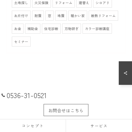
土地探し
火災保険
リフォーム
建替え
シロアリ
お片付け
耐震
窓
地震
暖かい家
断熱リフォーム
お金
補助金
住宅診断
刃物研ぎ
カラー診断講座
セミナー
0536-31-0521
お問合せはこちら
コンセプト
サービス