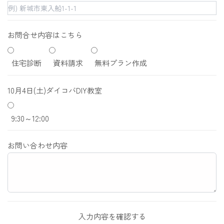
当社では、個人情報の漏洩等がなされないよう、適切に
安全管理対策を実施します。

お問合せ内容はこちら
＜個人情報を与えなかった場合に生じる結果＞

必要な情報を頂けない場合は、それに対応した当社のサ
住宅診断
資料請求
無料プラン作成
ービスをご提供できない場合がございますので予めご了
承ください。

10月4日(土)ダイコバDIY教室
＜個人情報の開示･訂正・削除･利用停止の手続について
9:30～12:00
＞

当社では、お客様の個人情報の開示･訂正･削除・利用停
お問い合わせ内容
止の手続を定めさせて頂いております。

ご本人である事を確認のうえ、対応させて頂きます。

個人情報の開示･訂正･削除・利用停止の具体的手続きに
つきましては、お電話でお問合せ下さい。
入力内容を確認する