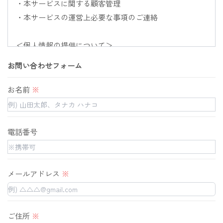
・本サービスに関する顧客管理

・本サービスの運営上必要な事項のご連絡

＜個人情報の提供について＞

当社ではお客様の同意を得た場合または法令に定められ
お問い合わせフォーム
た場合を除き、

取得した個人情報を第三者に提供することはいたしませ
お名前
※
ん。

＜個人情報の委託について＞

電話番号
当社では、利用目的の達成に必要な範囲において、個人
情報を外部に委託する場合があります。

これらの委託先に対しては個人情報保護契約等の措置を
メールアドレス
※
とり、適切な監督を行います。

＜個人情報の安全管理＞

ご住所
※