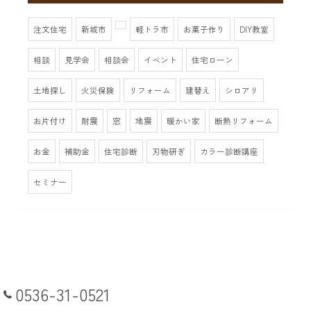
注文住宅
新城市
軽トラ市
お菓子作り
DIY教室
相談
見学会
相談会
イベント
住宅ローン
土地探し
火災保険
リフォーム
建替え
シロアリ
お片付け
耐震
窓
地震
暖かい家
断熱リフォーム
お金
補助金
住宅診断
刃物研ぎ
カラー診断講座
セミナー
0536-31-0521