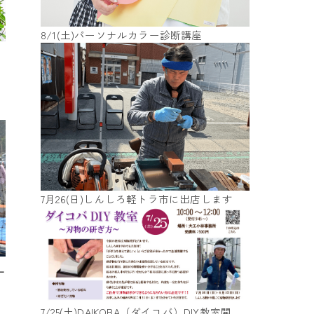
8/1(土)パーソナルカラー診断講座
7月26(日)しんしろ軽トラ市に出店します
ー
7/25(土)DAIKOBA（ダイコバ）DIY教室開催します