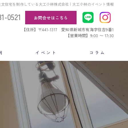
文住宅を制作している大工小林株式会社 | 大工小林のイベント情報
31-0521
お問合せはこちら
【住所】〒441-1317 愛知県新城市有海字住吉9番1
【営業時間】9:00 〜 17:30
例
イベント
コラム