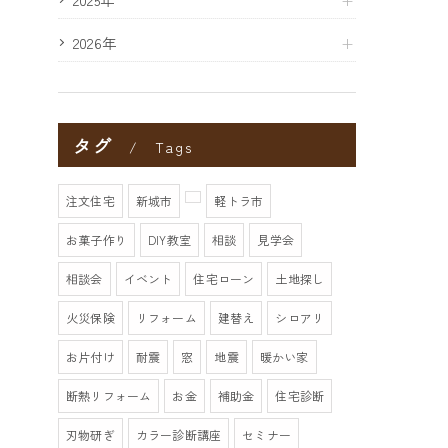
2026年
タグ
Tags
注文住宅
新城市
軽トラ市
お菓子作り
DIY教室
相談
見学会
相談会
イベント
住宅ローン
土地探し
火災保険
リフォーム
建替え
シロアリ
お片付け
耐震
窓
地震
暖かい家
断熱リフォーム
お金
補助金
住宅診断
刃物研ぎ
カラー診断講座
セミナー