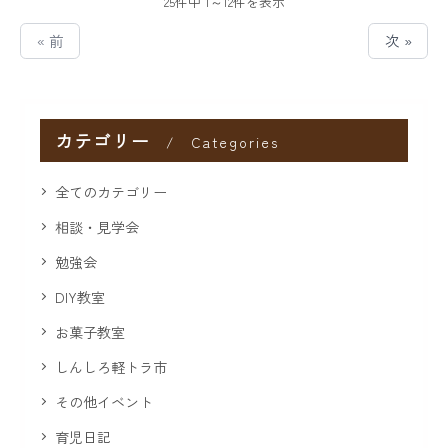
25件中 1～12件を表示
« 前
次 »
カテゴリー
Categories
全てのカテゴリー
相談・見学会
勉強会
DIY教室
お菓子教室
しんしろ軽トラ市
その他イベント
育児日記