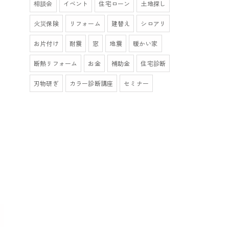
相談会
イベント
住宅ローン
土地探し
火災保険
リフォーム
建替え
シロアリ
お片付け
耐震
窓
地震
暖かい家
断熱リフォーム
お金
補助金
住宅診断
刃物研ぎ
カラー診断講座
セミナー