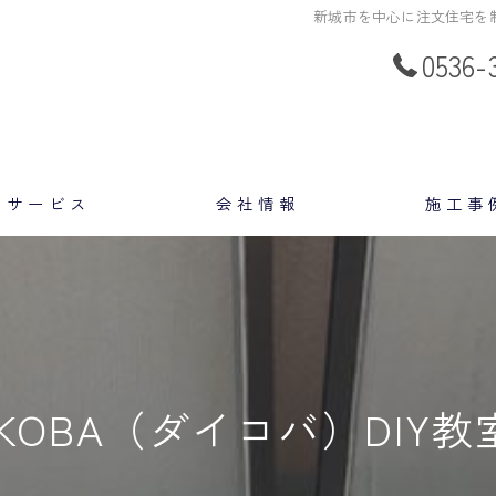
新城市を中心に注文住宅を制作し
0536-
サービス
会社情報
施工事
スタッフ
DAIKOBA（ダイコバ）DI