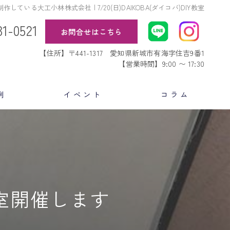
ている大工小林株式会社 | 7/20(日)DAIKOBA(ダイコバ)DIY教室
31-0521
お問合せはこちら
【住所】〒441-1317 愛知県新城市有海字住吉9番1
【営業時間】9:00 〜 17:30
例
イベント
コラム
Y教室開催します