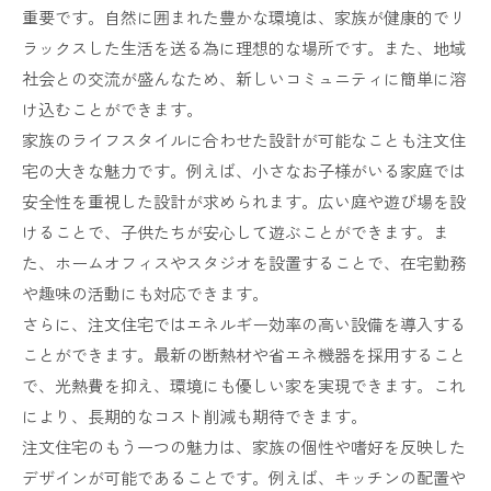
9.
まとめ
重要です。自然に囲まれた豊かな環境は、家族が健康的でリ
ラックスした生活を送る為に理想的な場所です。また、地域
10.
よくある質問
社会との交流が盛んなため、新しいコミュニティに簡単に溶
11.
豊川市について
け込むことができます。
12.
注文住宅の基礎知識
家族のライフスタイルに合わせた設計が可能なことも注文住
13.
会社概要
宅の大きな魅力です。例えば、小さなお子様がいる家庭では
安全性を重視した設計が求められます。広い庭や遊び場を設
14.
近隣エリア
けることで、子供たちが安心して遊ぶことができます。ま
15.
対応地域
た、ホームオフィスやスタジオを設置することで、在宅勤務
や趣味の活動にも対応できます。
さらに、注文住宅ではエネルギー効率の高い設備を導入する
ことができます。最新の断熱材や省エネ機器を採用すること
で、光熱費を抑え、環境にも優しい家を実現できます。これ
により、長期的なコスト削減も期待できます。
注文住宅のもう一つの魅力は、家族の個性や嗜好を反映した
デザインが可能であることです。例えば、キッチンの配置や