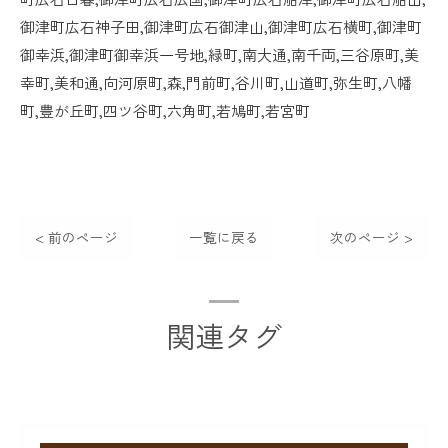
御津町広石神子田,御津町広石御津山,御津町広石横町,御津町
御幸浜,御津町御幸浜一号地,緑町,南大通,南千両,三谷原町,美
幸町,美和通,向河原町,森,門前町,谷川町,山道町,弥生町,八幡
町,豊が丘町,四ツ谷町,六角町,若鳩町,若宮町
< 前のページ
一覧に戻る
次のページ >
関連タグ