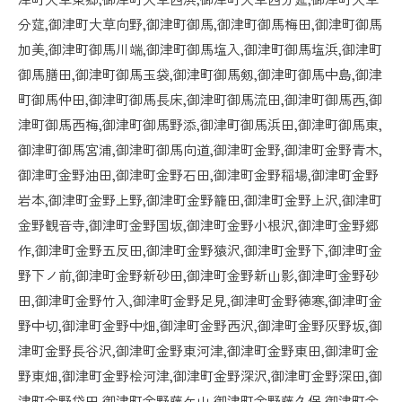
分莚,御津町大草向野,御津町御馬,御津町御馬梅田,御津町御馬
加美,御津町御馬川端,御津町御馬塩入,御津町御馬塩浜,御津町
御馬膳田,御津町御馬玉袋,御津町御馬剱,御津町御馬中島,御津
町御馬仲田,御津町御馬長床,御津町御馬流田,御津町御馬西,御
津町御馬西梅,御津町御馬野添,御津町御馬浜田,御津町御馬東,
御津町御馬宮浦,御津町御馬向道,御津町金野,御津町金野青木,
御津町金野油田,御津町金野石田,御津町金野稲場,御津町金野
岩本,御津町金野上野,御津町金野籠田,御津町金野上沢,御津町
金野観音寺,御津町金野国坂,御津町金野小根沢,御津町金野郷
作,御津町金野五反田,御津町金野猿沢,御津町金野下,御津町金
野下ノ前,御津町金野新砂田,御津町金野新山影,御津町金野砂
田,御津町金野竹入,御津町金野足見,御津町金野徳寒,御津町金
野中切,御津町金野中畑,御津町金野西沢,御津町金野灰野坂,御
津町金野長谷沢,御津町金野東河津,御津町金野東田,御津町金
野東畑,御津町金野桧河津,御津町金野深沢,御津町金野深田,御
津町金野袋田,御津町金野藤ケ山,御津町金野藤久保,御津町金