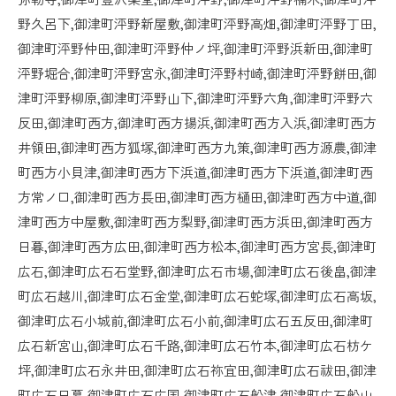
野久呂下,御津町泙野新屋敷,御津町泙野高畑,御津町泙野丁田,
御津町泙野仲田,御津町泙野仲ノ坪,御津町泙野浜新田,御津町
泙野堀合,御津町泙野宮永,御津町泙野村崎,御津町泙野餅田,御
津町泙野柳原,御津町泙野山下,御津町泙野六角,御津町泙野六
反田,御津町西方,御津町西方揚浜,御津町西方入浜,御津町西方
井領田,御津町西方狐塚,御津町西方九策,御津町西方源農,御津
町西方小貝津,御津町西方下浜道,御津町西方下浜道,御津町西
方常ノ口,御津町西方長田,御津町西方樋田,御津町西方中道,御
津町西方中屋敷,御津町西方梨野,御津町西方浜田,御津町西方
日暮,御津町西方広田,御津町西方松本,御津町西方宮長,御津町
広石,御津町広石石堂野,御津町広石市場,御津町広石後畠,御津
町広石越川,御津町広石金堂,御津町広石蛇塚,御津町広石高坂,
御津町広石小城前,御津町広石小前,御津町広石五反田,御津町
広石新宮山,御津町広石千路,御津町広石竹本,御津町広石枋ケ
坪,御津町広石永井田,御津町広石祢宜田,御津町広石祓田,御津
町広石日暮,御津町広石広国,御津町広石船津,御津町広石船山,