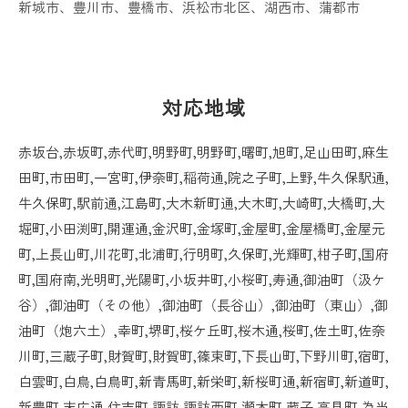
新城市
、
豊川市
、
豊橋市
、
浜松市北区
、
湖西市
、
蒲都市
対応地域
赤坂台,赤坂町,赤代町,明野町,明野町,曙町,旭町,足山田町,麻生
田町,市田町,一宮町,伊奈町,稲荷通,院之子町,上野,牛久保駅通,
牛久保町,駅前通,江島町,大木新町通,大木町,大崎町,大橋町,大
堀町,小田渕町,開運通,金沢町,金塚町,金屋町,金屋橋町,金屋元
町,上長山町,川花町,北浦町,行明町,久保町,光輝町,柑子町,国府
町,国府南,光明町,光陽町,小坂井町,小桜町,寿通,御油町（汲ケ
谷）,御油町（その他）,御油町（長谷山）,御油町（東山）,御
油町（炮六土）,幸町,堺町,桜ケ丘町,桜木通,桜町,佐土町,佐奈
川町,三蔵子町,財賀町,財賀町,篠束町,下長山町,下野川町,宿町,
白雲町,白鳥,白鳥町,新青馬町,新栄町,新桜町通,新宿町,新道町,
新豊町,末広通,住吉町,諏訪,諏訪西町,瀬木町,蔵子,高見町,為当