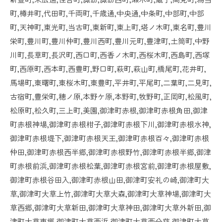
町,樽井町,代田町,千両町,千歳通,中央通,中条町,中部町,中部
町,天神町,東光町,当古町,東新町,東上町,塔ノ木町,東名町,豊川
栄町,豊川町,豊川仲町,豊川西町,豊川元町,豊津町,土筒町,中野
川町,長草町,長沢町,西口町,西香ノ木町,西桜木町,西島町,西塚
町,西原町,西本町,西豊町,野口町,萩町,萩山町,橋尾町,花井町,
馬場町,東曙町,東桜木町,東豊町,平井町,平尾町,二葉町,二見町,
古宿町,豊栄町,穂ノ原,本野ケ原,本野町,牧野町,正岡町,松風町,
松原町,松久町,三上町,美園,御津町赤根,御津町赤根角田,御津
町赤根神場,御津町赤根柑子,御津町赤根下川,御津町赤根水神,
御津町赤根堤下,御津町赤根天王,御津町赤根百々,御津町赤根
仲田,御津町赤根西半郷,御津町赤根野竹,御津町赤根半郷,御津
町赤根前浜,御津町赤根松葉,御津町赤根宮前,御津町赤根屋敷,
御津町赤根谷田入,御津町赤根山田,御津町安礼の崎,御津町大
草,御津町大草上竹,御津町大草大森,御津町大草神場,御津町大
草西郷,御津町大草新田,御津町大草神田,御津町大草外新田,御
津町大草東郷,御津町大草西浜,御津町大草西分莚,御津町大草