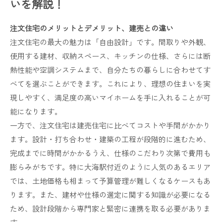
いを解説！
8.
注文住宅の基礎知識
9.
会社概要
注文住宅のメリットとデメリット、建売との違い
10.
関連エリア
注文住宅の最大の魅力は「自由設計」です。間取りや外観、
使用する建材、収納スペース、キッチンの仕様、さらには断
11.
対応地域
熱性能や空調システムまで、自分たちの暮らしに合わせてす
べてを選ぶことができます。これにより、理想の住まいを実
現しやすく、満足度の高いマイホームを手に入れることが可
能になります。
一方で、注文住宅は建売住宅に比べてコストや手間がかかり
ます。設計・打ち合わせ・建築の工程が段階的に進むため、
完成までに時間がかかるうえ、仕様のこだわり次第で費用も
膨らみがちです。特に大海駅付近のように人気のあるエリア
では、土地価格も相まって予算管理が難しくなるケースもあ
ります。また、建材や仕様の選定に関する知識が必要になる
ため、設計段階から専門家と緊密に連携を取る必要がありま