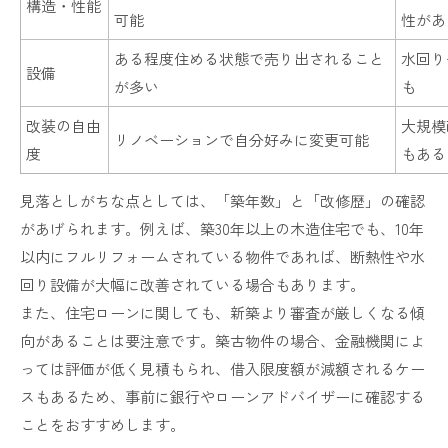
構造・性能
可能
性があ
ある程度住める状態で売り出されること
水回り
設備
が多い
も
改装の自由
大規模
リノベーションで自分好みに変更可能
度
もある
見落としがちな点としては、「築年数」と「改修歴」の確認
があげられます。例えば、築30年以上の木造住宅でも、10年
以内にフルリフォームされている物件であれば、断熱性や水
回り設備が大幅に改善されている場合もあります。
また、住宅ローンに関しても、新築より審査が厳しくなる傾
向があることは要注意です。築古物件の場合、金融機関によ
っては評価が低く見積もられ、借入限度額が減額されるケー
スもあるため、事前に銀行やローンアドバイザーに確認する
ことをおすすめします。