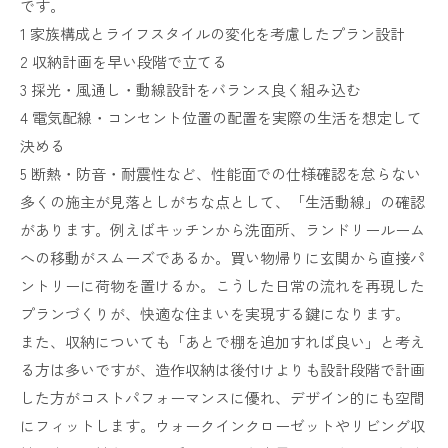
です。
1 家族構成とライフスタイルの変化を考慮したプラン設計
2 収納計画を早い段階で立てる
3 採光・風通し・動線設計をバランス良く組み込む
4 電気配線・コンセント位置の配置を実際の生活を想定して
決める
5 断熱・防音・耐震性など、性能面での仕様確認を怠らない
多くの施主が見落としがちな点として、「生活動線」の確認
があります。例えばキッチンから洗面所、ランドリールーム
への移動がスムーズであるか。買い物帰りに玄関から直接パ
ントリーに荷物を置けるか。こうした日常の流れを再現した
プランづくりが、快適な住まいを実現する鍵になります。
また、収納についても「あとで棚を追加すれば良い」と考え
る方は多いですが、造作収納は後付けよりも設計段階で計画
した方がコストパフォーマンスに優れ、デザイン的にも空間
にフィットします。ウォークインクローゼットやリビング収