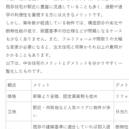
既存住宅が駅近に豊富に流通していることも多く、通勤や通
学の利便性を重視する方には大きなメリットです。
しかし、築年数が経過している物件では、構造部分の劣化や
断熱性能の低さ、耐震基準の旧仕様などが問題になるケース
も少なくありません。また、フルリフォームや間取りの大幅
な変更が必要になると、注文住宅と同等かそれ以上の費用が
かかることもあります。
以下は、中古住宅のメリットとデメリットを分かりやすく一
覧化したものです。
観点
メリット
デメリ
価格
新築より安価、固定資産税も低め
リフォ
駅近・市街地など人気エリアに物件が多
立地
日当た
い
既存の建築基準に適合していれば即入居
断熱性