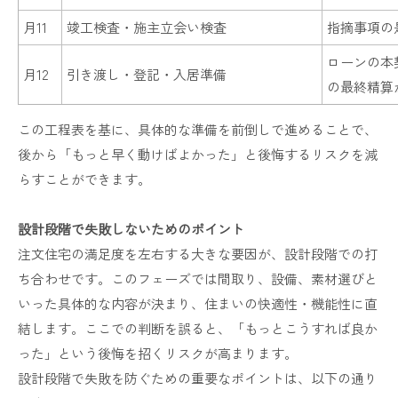
月11
竣工検査・施主立会い検査
指摘事項の
ローンの本
月12
引き渡し・登記・入居準備
の最終精算
この工程表を基に、具体的な準備を前倒しで進めることで、
後から「もっと早く動けばよかった」と後悔するリスクを減
らすことができます。
設計段階で失敗しないためのポイント
注文住宅の満足度を左右する大きな要因が、設計段階での打
ち合わせです。このフェーズでは間取り、設備、素材選びと
いった具体的な内容が決まり、住まいの快適性・機能性に直
結します。ここでの判断を誤ると、「もっとこうすれば良か
った」という後悔を招くリスクが高まります。
設計段階で失敗を防ぐための重要なポイントは、以下の通り