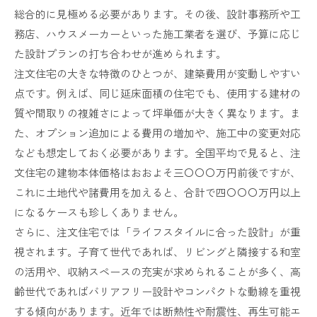
総合的に見極める必要があります。その後、設計事務所や工
務店、ハウスメーカーといった施工業者を選び、予算に応じ
た設計プランの打ち合わせが進められます。
注文住宅の大きな特徴のひとつが、建築費用が変動しやすい
点です。例えば、同じ延床面積の住宅でも、使用する建材の
質や間取りの複雑さによって坪単価が大きく異なります。ま
た、オプション追加による費用の増加や、施工中の変更対応
なども想定しておく必要があります。全国平均で見ると、注
文住宅の建物本体価格はおおよそ三〇〇〇万円前後ですが、
これに土地代や諸費用を加えると、合計で四〇〇〇万円以上
になるケースも珍しくありません。
さらに、注文住宅では「ライフスタイルに合った設計」が重
視されます。子育て世代であれば、リビングと隣接する和室
の活用や、収納スペースの充実が求められることが多く、高
齢世代であればバリアフリー設計やコンパクトな動線を重視
する傾向があります。近年では断熱性や耐震性、再生可能エ