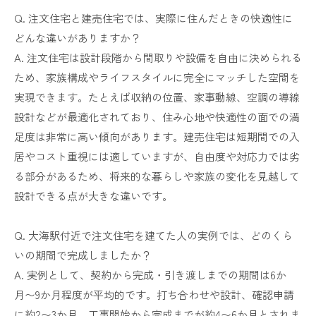
Q. 注文住宅と建売住宅では、実際に住んだときの快適性に
どんな違いがありますか？
A. 注文住宅は設計段階から間取りや設備を自由に決められる
ため、家族構成やライフスタイルに完全にマッチした空間を
実現できます。たとえば収納の位置、家事動線、空調の導線
設計などが最適化されており、住み心地や快適性の面での満
足度は非常に高い傾向があります。建売住宅は短期間での入
居やコスト重視には適していますが、自由度や対応力では劣
る部分があるため、将来的な暮らしや家族の変化を見越して
設計できる点が大きな違いです。
Q. 大海駅付近で注文住宅を建てた人の実例では、どのくら
いの期間で完成しましたか？
A. 実例として、契約から完成・引き渡しまでの期間は6か
月〜9か月程度が平均的です。打ち合わせや設計、確認申請
に約2〜3か月、工事開始から完成までが約4〜6か月とされま