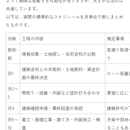
よって期間は変動する可能性がありますが、大まかな流れは
共通しています。
以下は、実際の標準的なスケジュールを月単位で表にまとめ
たものです。
月数
工程の内容
補足事項
契約
見積り取得
情報収集・土地探し・住宅会社の比較
前
り
建築会社との本契約・土地契約・資金計
月1
ローン仮審
画の最終決定
月2〜
間取り・設備・内装など設計打ち合わせ
要望に応じ
3
月4
建築確認申請・最終図面の承認
建築許可が
月5〜
着工・基礎工事・建て方・内装施工・検
天候や部材
10
査
ることもあ