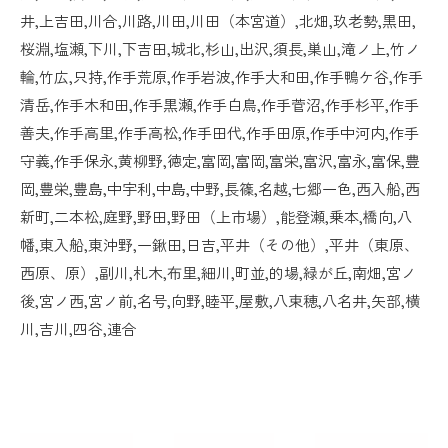
井,上吉田,川合,川路,川田,川田（本宮道）,北畑,玖老勢,黒田,
桜淵,塩瀬,下川,下吉田,城北,杉山,出沢,須長,巣山,滝ノ上,竹ノ
輪,竹広,只持,作手荒原,作手岩波,作手大和田,作手鴨ケ谷,作手
清岳,作手木和田,作手黒瀬,作手白鳥,作手菅沼,作手杉平,作手
善夫,作手高里,作手高松,作手田代,作手田原,作手中河内,作手
守義,作手保永,黄柳野,徳定,富岡,富岡,富栄,富沢,富永,富保,豊
岡,豊栄,豊島,中宇利,中島,中野,長篠,名越,七郷一色,西入船,西
新町,二本松,庭野,野田,野田（上市場）,能登瀬,乗本,橋向,八
幡,東入船,東沖野,一鍬田,日吉,平井（その他）,平井（東原、
西原、原）,副川,札木,布里,細川,町並,的場,緑が丘,南畑,宮ノ
後,宮ノ西,宮ノ前,名号,向野,睦平,屋敷,八束穂,八名井,矢部,横
川,吉川,四谷,連合