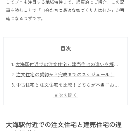
してプロも注目する地域特性まで、網羅的にご紹介。この記
事を読むことで「自分たちに最適な家づくりとは何か」が明
確になるはずです。
目次
1.
大海駅付近での注文住宅と建売住宅の違いを解説！
2.
注文住宅の契約から完成までのスケジュール！
3.
中古住宅と注文住宅を比較！どちらが本当にお得なのか？
4.
まとめ
[目次を開く]
5.
よくある質問
6.
大海駅について
大海駅付近での注文住宅と建売住宅の違
7.
大海駅付近で大工小林株式会社が選ばれる理由