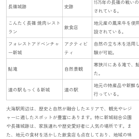
1575年の長篠の戦
長篠城跡
史跡
されている。
こんたく長篠 焼肉レスト
地元産の鳳来牛を使
飲食店
ラン
設されている。
フォレストアドベンチャ
アクティビ
自然の立ち木を活用
ー新城
ティ
験が可能。
寒狭川にある滝で、
鮎滝
自然景観
た。
地元の特産品や新鮮
道の駅もっくる新城
道の駅
行っている。
大海駅周辺は、歴史と自然が融合したエリアで、観光やレジ
ャーに適したスポットが豊富にあります。特に新城総合公園
や長篠城跡は、家族連れや歴史愛好者に人気の場所です。ま
た、地元の食材を活かした飲食店も点在しており、地域の味