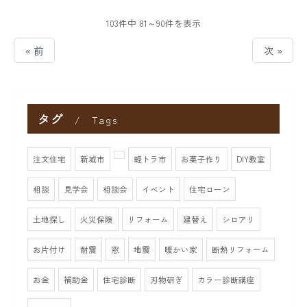
103件中 81～90件を表示
« 前
次 »
タグ
Tags
注文住宅
新城市
軽トラ市
お菓子作り
DIY教室
相談
見学会
相談会
イベント
住宅ローン
土地探し
火災保険
リフォーム
建替え
シロアリ
お片付け
耐震
窓
地震
暖かい家
断熱リフォーム
お金
補助金
住宅診断
刃物研ぎ
カラー診断講座