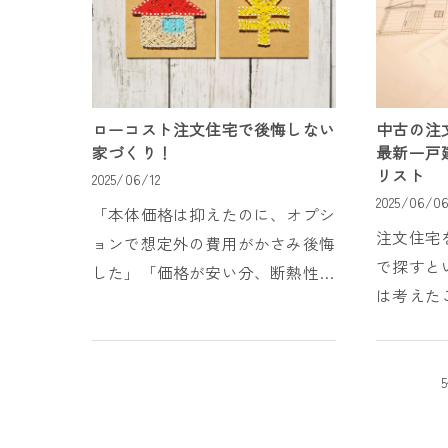
ローコスト注文住宅で後悔しない
中古の注
家づくり！
最新一戸
リスト
2025/06/12
2025/06/0
「本体価格は抑えたのに、オプシ
注文住宅
ョンで想定外の費用がかさみ後悔
で探すと
した」「価格が安い分、断熱性能
は考えた
や耐震性に不安が残る」そんな声
想の間取
を、今もなお多く耳にしま
探しから
す。 しかし一方で、坪単価40万
えつつ、
円未満で建築できる高性能...
い」、そん