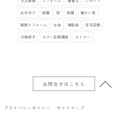
火災保険
リフォーム
建替え
シロアリ
お片付け
耐震
窓
地震
暖かい家
断熱リフォーム
お金
補助金
住宅診断
刃物研ぎ
カラー診断講座
セミナー
お問合せはこちら
プライバシーポリシー
サイトマップ