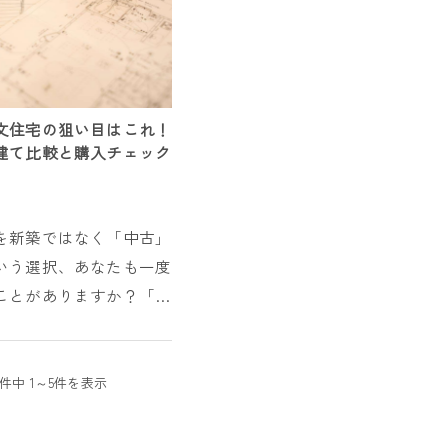
文住宅の狙い目はこれ！
建て比較と購入チェック
6
を新築ではなく「中古」
いう選択、あなたも一度
ことがありますか？「理
りに住みたいけど、土地
は大変そう」「価格を抑
建物の自由度も確保した
5件中 1～5件を表示
な悩みを抱...