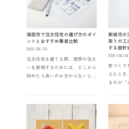
湖西市で注文住宅の選び方のポイ
新城市の
ントとおすすめ業者比較
取りの工
する設計
2025/06/30
2025/06/24
注文住宅を建てる際、理想の住ま
家づくり
いを実現するためには、どこから
えたとき
始めたら良いのか分からないとい
るのが「
う悩みを抱える方が多いのではな
たちに合
いでしょうか？特に湖西市での注
い」とい
文住宅となると、土地選びから業
か。土地
者選定、設計の自由度...
フスタイル