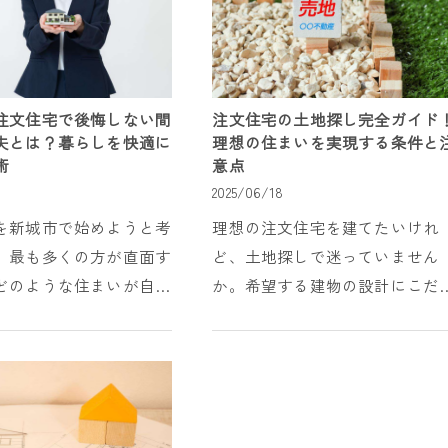
注文住宅で後悔しない間
注文住宅の土地探し完全ガイド
夫とは？暮らしを快適に
理想の住まいを実現する条件と
術
意点
2025/06/18
を新城市で始めようと考
理想の注文住宅を建てたいけれ
、最も多くの方が直面す
ど、土地探しで迷っていません
どのような住まいが自分
か。希望する建物の設計にこだ
っているのか分からな
りがあるほど、それを叶えるた
う悩みではないでしょう
の土地の条件は厳しくなります
の条件、家族構成、ライ
「予算内で条件を満たす土地が
、そして将来...
つからない」「容積率や建...