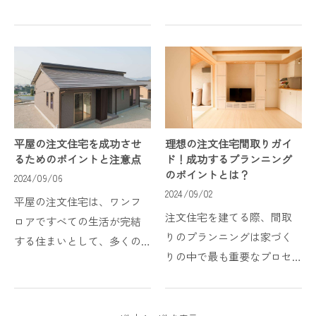
橋市での住宅購入において
一坪あたりの建築費用を示
は、土地の広さや地域性、
すもので、予算を把握する
さらには家族のライフスタ
ための基本的な指標となり
イルに合った自由な設計が
ます。しかし、坪単価だけ
可能な注文住宅に魅力を感
で住宅の全体像を評価する
じる方が...
ことはで...
平屋の注文住宅を成功させ
理想の注文住宅間取りガイ
るためのポイントと注意点
ド！成功するプランニング
のポイントとは？
2024/09/06
2024/09/02
平屋の注文住宅は、ワンフ
注文住宅を建てる際、間取
ロアですべての生活が完結
りのプランニングは家づく
する住まいとして、多くの
りの中で最も重要なプロセ
方に選ばれています。平屋
スの一つです。間取りは家
の最大の特徴は、階段を必
族の暮らしやすさや快適さ
要としないため、バリアフ
を左右するだけでなく、将