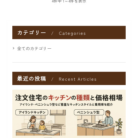
4件中 1～4件を表示
リーな環境が自然に整えら
来の生活の変化にも対応で
れる点です。このため、高
きる柔軟性が求められま
齢者や小...
す。多くの...
カテゴリー
Categories
全てのカテゴリー
最近の投稿
Recent Articles