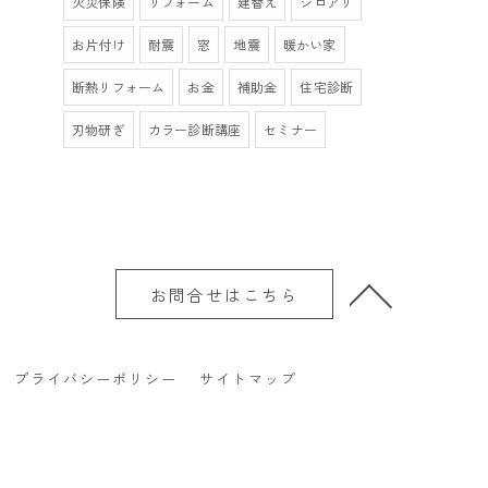
火災保険
リフォーム
建替え
シロアリ
お片付け
耐震
窓
地震
暖かい家
断熱リフォーム
お金
補助金
住宅診断
刃物研ぎ
カラー診断講座
セミナー
お問合せはこちら
プライバシーポリシー
サイトマップ