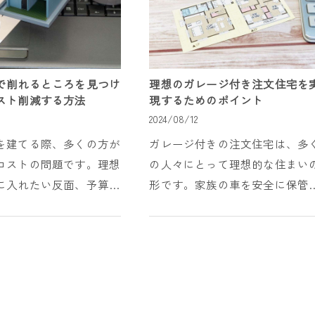
で削れるところを見つけ
理想のガレージ付き注文住宅を
スト削減する方法
現するためのポイント
8
2024/08/12
を建てる際、多くの方が
ガレージ付きの注文住宅は、多
コストの問題です。理想
の人々にとって理想的な住まい
に入れたい反面、予算を
形です。家族の車を安全に保管
してしまうことは避けた
きるスペースを持つことはもち
す。コスト削減のために
ん、趣味の作業スペースや収納
段階から施工段階、さら
所としても活用できるガレージ
定に至るま...
は、その利便性と多用途...