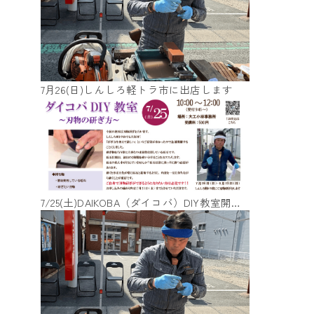
7月26(日)しんしろ軽トラ市に出店します
7/25(土)DAIKOBA（ダイコバ）DIY教室開催します