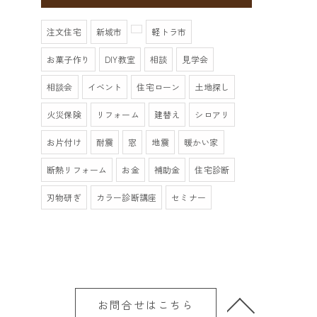
注文住宅
新城市
軽トラ市
お菓子作り
DIY教室
相談
見学会
相談会
イベント
住宅ローン
土地探し
火災保険
リフォーム
建替え
シロアリ
お片付け
耐震
窓
地震
暖かい家
断熱リフォーム
お金
補助金
住宅診断
刃物研ぎ
カラー診断講座
セミナー
お問合せはこちら