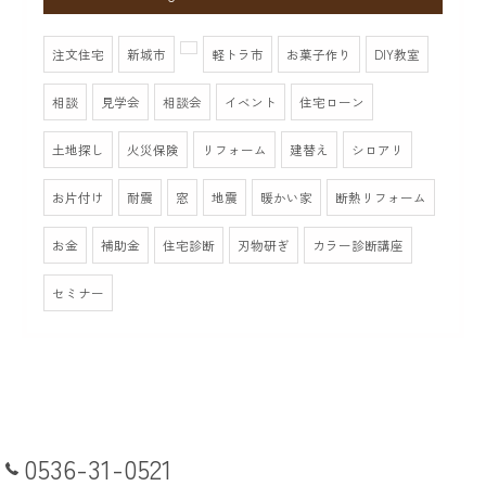
注文住宅
新城市
軽トラ市
お菓子作り
DIY教室
相談
見学会
相談会
イベント
住宅ローン
土地探し
火災保険
リフォーム
建替え
シロアリ
お片付け
耐震
窓
地震
暖かい家
断熱リフォーム
お金
補助金
住宅診断
刃物研ぎ
カラー診断講座
セミナー
0536-31-0521